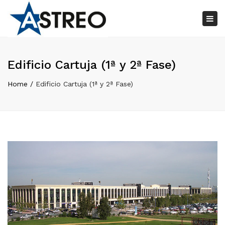
×
Tog
nav
Edificio Cartuja (1ª y 2ª Fase)
Home
Edificio Cartuja (1ª y 2ª Fase)